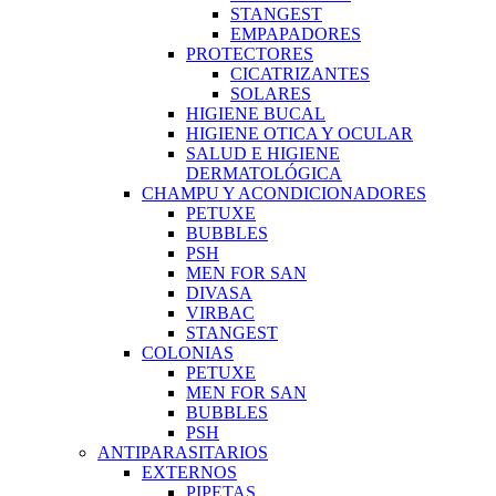
STANGEST
EMPAPADORES
PROTECTORES
CICATRIZANTES
SOLARES
HIGIENE BUCAL
HIGIENE OTICA Y OCULAR
SALUD E HIGIENE
DERMATOLÓGICA
CHAMPU Y ACONDICIONADORES
PETUXE
BUBBLES
PSH
MEN FOR SAN
DIVASA
VIRBAC
STANGEST
COLONIAS
PETUXE
MEN FOR SAN
BUBBLES
PSH
ANTIPARASITARIOS
EXTERNOS
PIPETAS