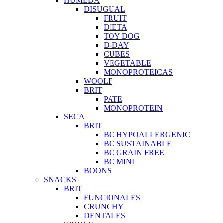
HUMEDA
DISUGUAL
FRUIT
DIETA
TOY DOG
D-DAY
CUBES
VEGETABLE
MONOPROTEICAS
WOOLF
BRIT
PATE
MONOPROTEIN
SECA
BRIT
BC HYPOALLERGENIC
BC SUSTAINABLE
BC GRAIN FREE
BC MINI
BOONS
SNACKS
BRIT
FUNCIONALES
CRUNCHY
DENTALES