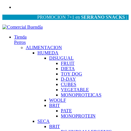
PROMOCION 7+1 en
SERRANO SNACKS
| PROM
Tienda
Perros
ALIMENTACION
HUMEDA
DISUGUAL
FRUIT
DIETA
TOY DOG
D-DAY
CUBES
VEGETABLE
MONOPROTEICAS
WOOLF
BRIT
PATE
MONOPROTEIN
SECA
BRIT