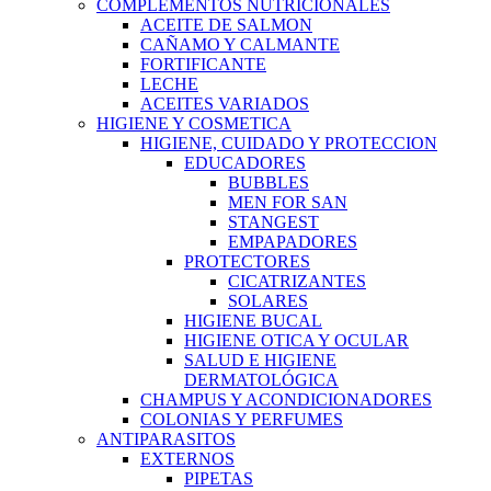
COMPLEMENTOS NUTRICIONALES
ACEITE DE SALMON
CAÑAMO Y CALMANTE
FORTIFICANTE
LECHE
ACEITES VARIADOS
HIGIENE Y COSMETICA
HIGIENE, CUIDADO Y PROTECCION
EDUCADORES
BUBBLES
MEN FOR SAN
STANGEST
EMPAPADORES
PROTECTORES
CICATRIZANTES
SOLARES
HIGIENE BUCAL
HIGIENE OTICA Y OCULAR
SALUD E HIGIENE
DERMATOLÓGICA
CHAMPUS Y ACONDICIONADORES
COLONIAS Y PERFUMES
ANTIPARASITOS
EXTERNOS
PIPETAS