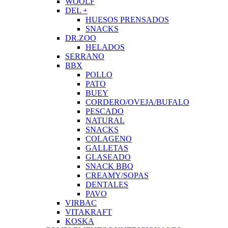
WOOLF
DEL +
HUESOS PRENSADOS
SNACKS
DR.ZOO
HELADOS
SERRANO
BBX
POLLO
PATO
BUEY
CORDERO/OVEJA/BUFALO
PESCADO
NATURAL
SNACKS
COLAGENO
GALLETAS
GLASEADO
SNACK BBQ
CREAMY/SOPAS
DENTALES
PAVO
VIRBAC
VITAKRAFT
KOSKA