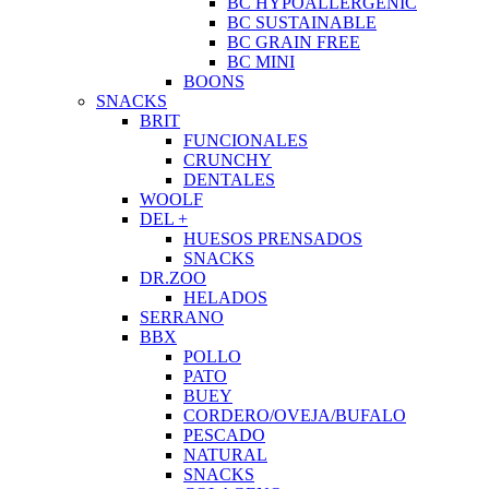
BC HYPOALLERGENIC
BC SUSTAINABLE
BC GRAIN FREE
BC MINI
BOONS
SNACKS
BRIT
FUNCIONALES
CRUNCHY
DENTALES
WOOLF
DEL +
HUESOS PRENSADOS
SNACKS
DR.ZOO
HELADOS
SERRANO
BBX
POLLO
PATO
BUEY
CORDERO/OVEJA/BUFALO
PESCADO
NATURAL
SNACKS