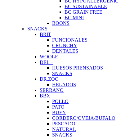
BC HYPOALLERGENIC
BC SUSTAINABLE
BC GRAIN FREE
BC MINI
BOONS
SNACKS
BRIT
FUNCIONALES
CRUNCHY
DENTALES
WOOLF
DEL +
HUESOS PRENSADOS
SNACKS
DR.ZOO
HELADOS
SERRANO
BBX
POLLO
PATO
BUEY
CORDERO/OVEJA/BUFALO
PESCADO
NATURAL
SNACKS