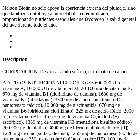
Nekton Biotin no solo apoya la apariencia externa del plumaje, sino
que también contribuye a un metabolismo equilibrado,
proporcionando nutrientes esenciales que favorecen la salud general
del ave durante todo el año.
Descripción
COMPOSICIÓN: Dextrosa, ácido silícico, carbonato de calcio
ADITIVOS NUTRICIONALES POR KG: 6 600 000 UI de
vitamina A, 10 000 UI de vitamina D3, 20 160 mg de vitamina E,
670 mg de vitamina B1 (clorhidrato de tiamina), 1680 mg de
vitamina B2 (riboflavina), 3300 mg de ácido pantoténico (D-
pantotenato cálcico), 10 000 mg de niacinamida, 670 mg de
vitamina B6 (piridoxina clorhidrato), 225 mg de ácido fólico, 2000
µg de vitamina B12, 16 670 mg de vitamina C (ácido L (+)
ascórbico), 1360 mg de vitamina K3 (menadiona bisulfito sódico),
200 000 µg de biotina, 3000 mg de hierro (sulfato de hierro [II]),
1220 mg de cinc (sulfato de cinc), 1255 mg de manganeso (óxido de
manganeso), 250 mg de cobre (sulfato de cobre [II]), 100 mg de