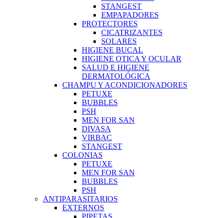
STANGEST
EMPAPADORES
PROTECTORES
CICATRIZANTES
SOLARES
HIGIENE BUCAL
HIGIENE OTICA Y OCULAR
SALUD E HIGIENE
DERMATOLÓGICA
CHAMPU Y ACONDICIONADORES
PETUXE
BUBBLES
PSH
MEN FOR SAN
DIVASA
VIRBAC
STANGEST
COLONIAS
PETUXE
MEN FOR SAN
BUBBLES
PSH
ANTIPARASITARIOS
EXTERNOS
PIPETAS