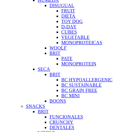
HUMEDA
DISUGUAL
FRUIT
DIETA
TOY DOG
D-DAY
CUBES
VEGETABLE
MONOPROTEICAS
WOOLF
BRIT
PATE
MONOPROTEIN
SECA
BRIT
BC HYPOALLERGENIC
BC SUSTAINABLE
BC GRAIN FREE
BC MINI
BOONS
SNACKS
BRIT
FUNCIONALES
CRUNCHY
DENTALES