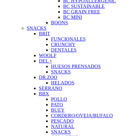
BC HYPOALLERGENIC
BC SUSTAINABLE
BC GRAIN FREE
BC MINI
BOONS
SNACKS
BRIT
FUNCIONALES
CRUNCHY
DENTALES
WOOLF
DEL +
HUESOS PRENSADOS
SNACKS
DR.ZOO
HELADOS
SERRANO
BBX
POLLO
PATO
BUEY
CORDERO/OVEJA/BUFALO
PESCADO
NATURAL
SNACKS