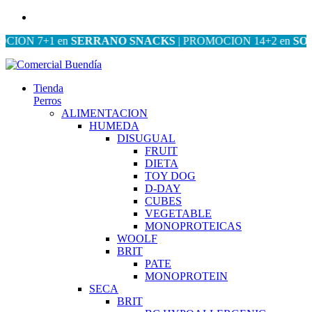
 7+1 en
SERRANO SNACKS
| PROMOCION 14+2 en
SOS
| PR
Tienda
Perros
ALIMENTACION
HUMEDA
DISUGUAL
FRUIT
DIETA
TOY DOG
D-DAY
CUBES
VEGETABLE
MONOPROTEICAS
WOOLF
BRIT
PATE
MONOPROTEIN
SECA
BRIT