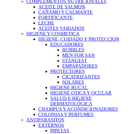
COMPLEMENTOS NUTRICIONALES
ACEITE DE SALMON
CAÑAMO Y CALMANTE
FORTIFICANTE
LECHE
ACEITES VARIADOS
HIGIENE Y COSMETICA
HIGIENE, CUIDADO Y PROTECCION
EDUCADORES
BUBBLES
MEN FOR SAN
STANGEST
EMPAPADORES
PROTECTORES
CICATRIZANTES
SOLARES
HIGIENE BUCAL
HIGIENE OTICA Y OCULAR
SALUD E HIGIENE
DERMATOLÓGICA
CHAMPUS Y ACONDICIONADORES
COLONIAS Y PERFUMES
ANTIPARASITOS
EXTERNOS
PIPETAS