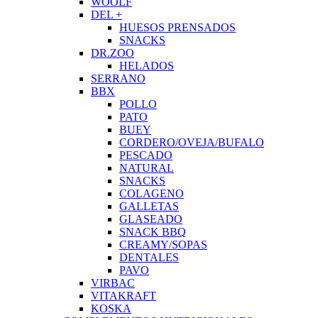
WOOLF
DEL +
HUESOS PRENSADOS
SNACKS
DR.ZOO
HELADOS
SERRANO
BBX
POLLO
PATO
BUEY
CORDERO/OVEJA/BUFALO
PESCADO
NATURAL
SNACKS
COLAGENO
GALLETAS
GLASEADO
SNACK BBQ
CREAMY/SOPAS
DENTALES
PAVO
VIRBAC
VITAKRAFT
KOSKA