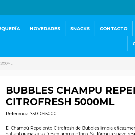
UQUERÍA
NOVEDADES
SNACKS
CONTACTO
5000ML
BUBBLES CHAMPU REPE
CITROFRESH 5000ML
Referencia
7301045000
El Champú Repelente Citrofresh de Bubbles limpia eficazment
natural gracias a su fresco aroma cítrico. Su fórmula suave respe