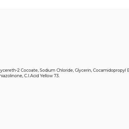
cereth-2 Cocoate, Sodium Chloride, Glycerin, Cocamidopropyl Be
hiazolinone, C.I.Acid Yellow 73.