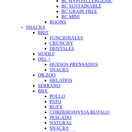
BC HYPOALLERGENIC
BC SUSTAINABLE
BC GRAIN FREE
BC MINI
BOONS
SNACKS
BRIT
FUNCIONALES
CRUNCHY
DENTALES
WOOLF
DEL +
HUESOS PRENSADOS
SNACKS
DR.ZOO
HELADOS
SERRANO
BBX
POLLO
PATO
BUEY
CORDERO/OVEJA/BUFALO
PESCADO
NATURAL
SNACKS