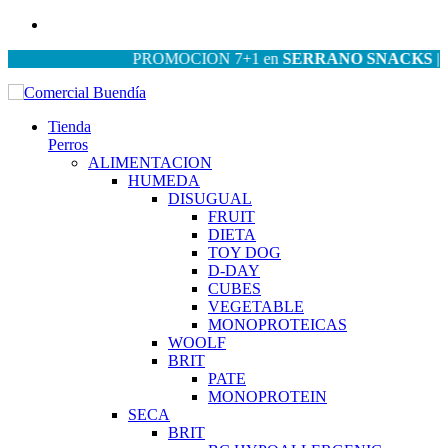
PROMOCION 7+1 en
SERRANO SNACKS
| PROM
Tienda
Perros
ALIMENTACION
HUMEDA
DISUGUAL
FRUIT
DIETA
TOY DOG
D-DAY
CUBES
VEGETABLE
MONOPROTEICAS
WOOLF
BRIT
PATE
MONOPROTEIN
SECA
BRIT