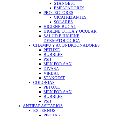
STANGEST
EMPAPADORES
PROTECTORES
CICATRIZANTES
SOLARES
HIGIENE BUCAL
HIGIENE OTICA Y OCULAR
SALUD E HIGIENE
DERMATOLÓGICA
CHAMPU Y ACONDICIONADORES
PETUXE
BUBBLES
PSH
MEN FOR SAN
DIVASA
VIRBAC
STANGEST
COLONIAS
PETUXE
MEN FOR SAN
BUBBLES
PSH
ANTIPARASITARIOS
EXTERNOS
PIPETAS