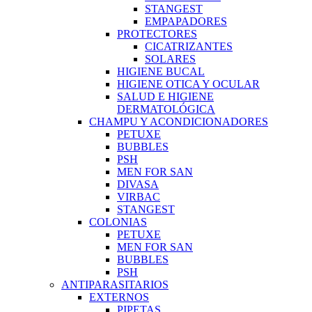
STANGEST
EMPAPADORES
PROTECTORES
CICATRIZANTES
SOLARES
HIGIENE BUCAL
HIGIENE OTICA Y OCULAR
SALUD E HIGIENE
DERMATOLÓGICA
CHAMPU Y ACONDICIONADORES
PETUXE
BUBBLES
PSH
MEN FOR SAN
DIVASA
VIRBAC
STANGEST
COLONIAS
PETUXE
MEN FOR SAN
BUBBLES
PSH
ANTIPARASITARIOS
EXTERNOS
PIPETAS