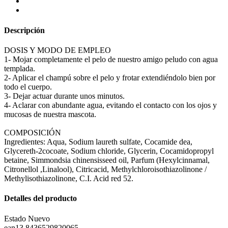
Descripción
DOSIS Y MODO DE EMPLEO
1- Mojar completamente el pelo de nuestro amigo peludo con agua
templada.
2- Aplicar el champú sobre el pelo y frotar extendiéndolo bien por
todo el cuerpo.
3- Dejar actuar durante unos minutos.
4- Aclarar con abundante agua, evitando el contacto con los ojos y
mucosas de nuestra mascota.
COMPOSICIÓN
Ingredientes: Aqua, Sodium laureth sulfate, Cocamide dea,
Glycereth-2cocoate, Sodium chloride, Glycerin, Cocamidopropyl
betaine, Simmondsia chinensisseed oil, Parfum (Hexylcinnamal,
Citronellol ,Linalool), Citricacid, Methylchloroisothiazolinone /
Methylisothiazolinone, C.I. Acid red 52.
Detalles del producto
Estado
Nuevo
ean13
8436529820065