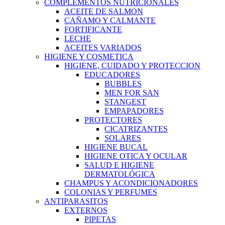
COMPLEMENTOS NUTRICIONALES
ACEITE DE SALMON
CAÑAMO Y CALMANTE
FORTIFICANTE
LECHE
ACEITES VARIADOS
HIGIENE Y COSMETICA
HIGIENE, CUIDADO Y PROTECCION
EDUCADORES
BUBBLES
MEN FOR SAN
STANGEST
EMPAPADORES
PROTECTORES
CICATRIZANTES
SOLARES
HIGIENE BUCAL
HIGIENE OTICA Y OCULAR
SALUD E HIGIENE
DERMATOLÓGICA
CHAMPUS Y ACONDICIONADORES
COLONIAS Y PERFUMES
ANTIPARASITOS
EXTERNOS
PIPETAS