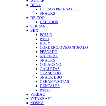
WOOLF
DEL +
HUESOS PRENSADOS
SNACKS
DR.ZOO
HELADOS
SERRANO
BBX
POLLO
PATO
BUEY
CORDERO/OVEJA/BUFALO
PESCADO
NATURAL
SNACKS
COLAGENO
GALLETAS
GLASEADO
SNACK BBQ
CREAMY/SOPAS
DENTALES
PAVO
VIRBAC
VITAKRAFT
KOSKA