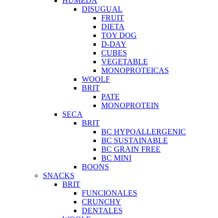
HUMEDA
DISUGUAL
FRUIT
DIETA
TOY DOG
D-DAY
CUBES
VEGETABLE
MONOPROTEICAS
WOOLF
BRIT
PATE
MONOPROTEIN
SECA
BRIT
BC HYPOALLERGENIC
BC SUSTAINABLE
BC GRAIN FREE
BC MINI
BOONS
SNACKS
BRIT
FUNCIONALES
CRUNCHY
DENTALES