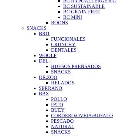
BC HYPOALLERGENIC
BC SUSTAINABLE
BC GRAIN FREE
BC MINI
BOONS
SNACKS
BRIT
FUNCIONALES
CRUNCHY
DENTALES
WOOLF
DEL +
HUESOS PRENSADOS
SNACKS
DR.ZOO
HELADOS
SERRANO
BBX
POLLO
PATO
BUEY
CORDERO/OVEJA/BUFALO
PESCADO
NATURAL
SNACKS