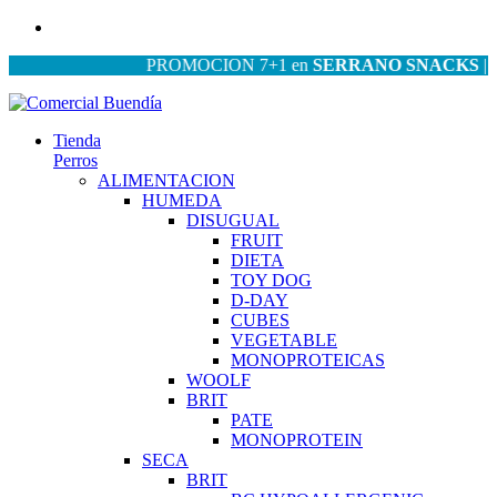
PROMOCION 7+1 en
SERRANO SNACKS
| PRO
Tienda
Perros
ALIMENTACION
HUMEDA
DISUGUAL
FRUIT
DIETA
TOY DOG
D-DAY
CUBES
VEGETABLE
MONOPROTEICAS
WOOLF
BRIT
PATE
MONOPROTEIN
SECA
BRIT