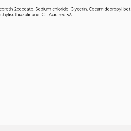
ycereth-2cocoate, Sodium chloride, Glycerin, Cocamidopropyl bet
ethylisothiazolinone, C.I. Acid red 52.