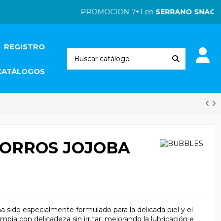
PROMOCION 7+1 en
SERRANO SNACKS
|
REGISTRO
CATÁLOGOS
ORROS JOJOBA
sido especialmente formulado para la delicada piel y el
mpia con delicadeza sin irritar, mejorando la lubricación e