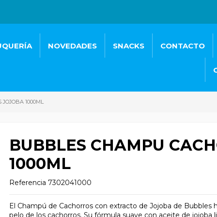
UQUERÍA
NOVEDADES
SNACKS
CONTACTO
JOJOBA 1000ML
BUBBLES CHAMPU CACH
1000ML
Referencia
7302041000
El Champú de Cachorros con extracto de Jojoba de Bubbles ha 
pelo de los cachorros. Su fórmula suave con aceite de jojoba li