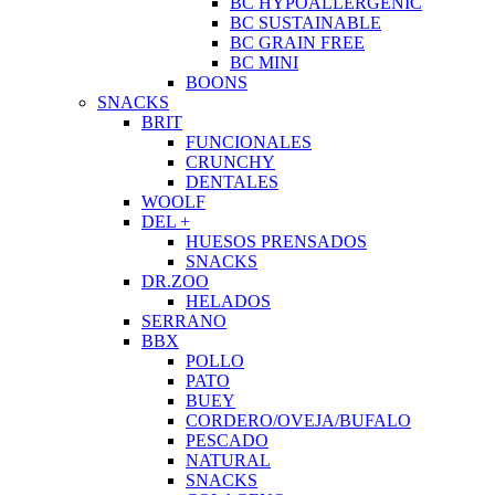
BC HYPOALLERGENIC
BC SUSTAINABLE
BC GRAIN FREE
BC MINI
BOONS
SNACKS
BRIT
FUNCIONALES
CRUNCHY
DENTALES
WOOLF
DEL +
HUESOS PRENSADOS
SNACKS
DR.ZOO
HELADOS
SERRANO
BBX
POLLO
PATO
BUEY
CORDERO/OVEJA/BUFALO
PESCADO
NATURAL
SNACKS