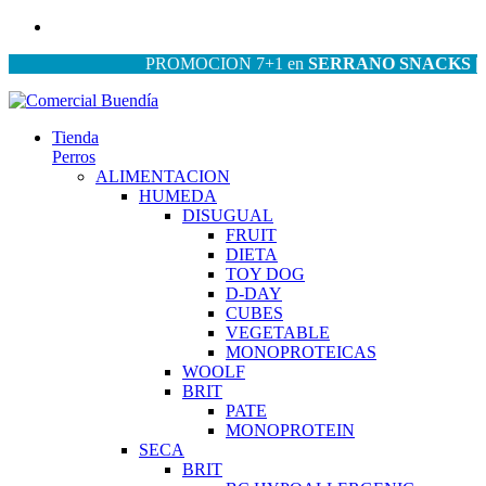
PROMOCION 7+1 en
SERRANO SNACKS
| PRO
Tienda
Perros
ALIMENTACION
HUMEDA
DISUGUAL
FRUIT
DIETA
TOY DOG
D-DAY
CUBES
VEGETABLE
MONOPROTEICAS
WOOLF
BRIT
PATE
MONOPROTEIN
SECA
BRIT