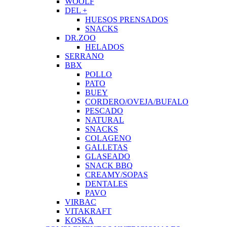
WOOLF
DEL +
HUESOS PRENSADOS
SNACKS
DR.ZOO
HELADOS
SERRANO
BBX
POLLO
PATO
BUEY
CORDERO/OVEJA/BUFALO
PESCADO
NATURAL
SNACKS
COLAGENO
GALLETAS
GLASEADO
SNACK BBQ
CREAMY/SOPAS
DENTALES
PAVO
VIRBAC
VITAKRAFT
KOSKA