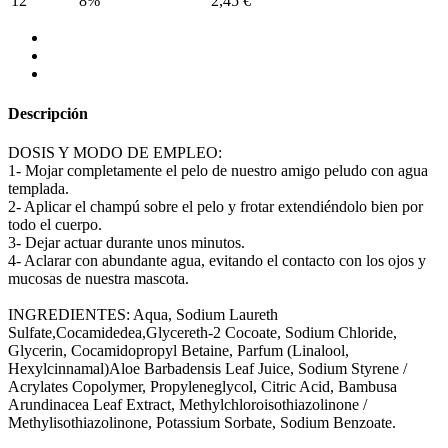
12
8%
2,45 €
Descripción
DOSIS Y MODO DE EMPLEO:
1- Mojar completamente el pelo de nuestro amigo peludo con agua
templada.
2- Aplicar el champú sobre el pelo y frotar extendiéndolo bien por
todo el cuerpo.
3- Dejar actuar durante unos minutos.
4- Aclarar con abundante agua, evitando el contacto con los ojos y
mucosas de nuestra mascota.
INGREDIENTES: Aqua, Sodium Laureth
Sulfate,Cocamidedea,Glycereth-2 Cocoate, Sodium Chloride,
Glycerin, Cocamidopropyl Betaine, Parfum (Linalool,
Hexylcinnamal)Aloe Barbadensis Leaf Juice, Sodium Styrene /
Acrylates Copolymer, Propyleneglycol, Citric Acid, Bambusa
Arundinacea Leaf Extract, Methylchloroisothiazolinone /
Methylisothiazolinone, Potassium Sorbate, Sodium Benzoate.