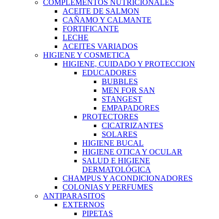
COMPLEMENTOS NUTRICIONALES
ACEITE DE SALMON
CAÑAMO Y CALMANTE
FORTIFICANTE
LECHE
ACEITES VARIADOS
HIGIENE Y COSMETICA
HIGIENE, CUIDADO Y PROTECCION
EDUCADORES
BUBBLES
MEN FOR SAN
STANGEST
EMPAPADORES
PROTECTORES
CICATRIZANTES
SOLARES
HIGIENE BUCAL
HIGIENE OTICA Y OCULAR
SALUD E HIGIENE
DERMATOLÓGICA
CHAMPUS Y ACONDICIONADORES
COLONIAS Y PERFUMES
ANTIPARASITOS
EXTERNOS
PIPETAS