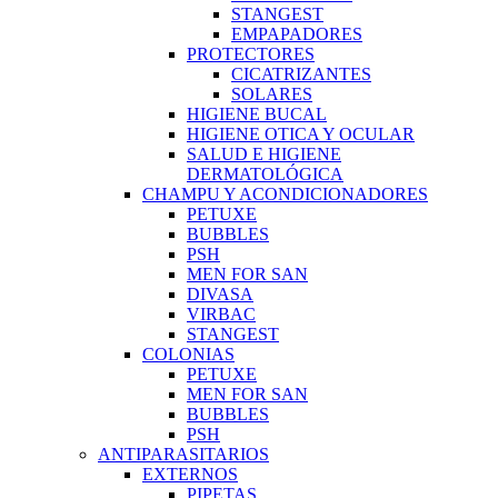
STANGEST
EMPAPADORES
PROTECTORES
CICATRIZANTES
SOLARES
HIGIENE BUCAL
HIGIENE OTICA Y OCULAR
SALUD E HIGIENE
DERMATOLÓGICA
CHAMPU Y ACONDICIONADORES
PETUXE
BUBBLES
PSH
MEN FOR SAN
DIVASA
VIRBAC
STANGEST
COLONIAS
PETUXE
MEN FOR SAN
BUBBLES
PSH
ANTIPARASITARIOS
EXTERNOS
PIPETAS