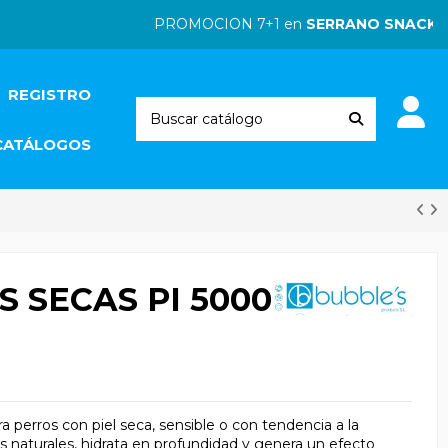
PROMOCION 7+1 en
SERRANO SNACKS
| P
REGISTRO
CATÁLOGOS
 SECAS PI 5000
perros con piel seca, sensible o con tendencia a la
s naturales, hidrata en profundidad y genera un efecto