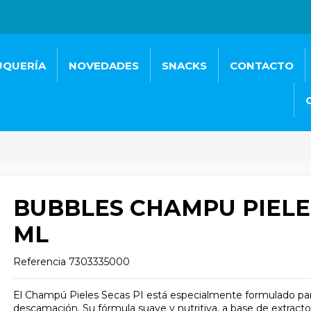
UQUERÍA
NOVEDADES
SNACKS
CONTACTO
BUBBLES CHAMPU PIELES
ML
Referencia
7303335000
El Champú Pieles Secas PI está especialmente formulado para 
descamación. Su fórmula suave y nutritiva, a base de extracto