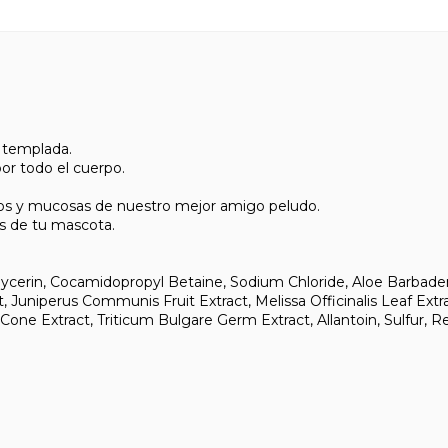
 templada.
por todo el cuerpo.
ojos y mucosas de nuestro mejor amigo peludo.
es de tu mascota.
cerin, Cocamidopropyl Betaine, Sodium Chloride, Aloe Barbadensi
uniperus Communis Fruit Extract, Melissa Officinalis Leaf Extrac
e Extract, Triticum Bulgare Germ Extract, Allantoin, Sulfur, Ret