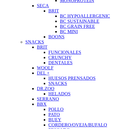
MONOPROTEIN
SECA
BRIT
BC HYPOALLERGENIC
BC SUSTAINABLE
BC GRAIN FREE
BC MINI
BOONS
SNACKS
BRIT
FUNCIONALES
CRUNCHY
DENTALES
WOOLF
DEL +
HUESOS PRENSADOS
SNACKS
DR.ZOO
HELADOS
SERRANO
BBX
POLLO
PATO
BUEY
CORDERO/OVEJA/BUFALO