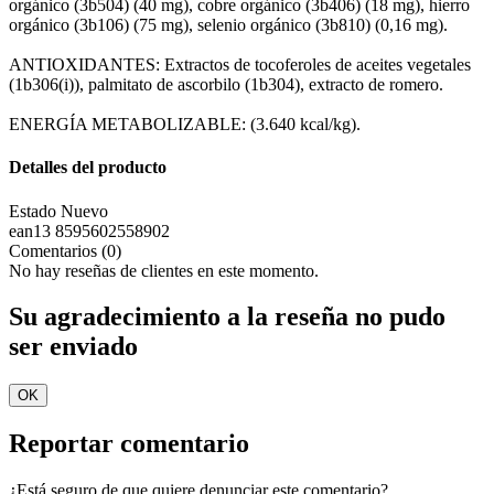
orgánico (3b504) (40 mg), cobre orgánico (3b406) (18 mg), hierro
orgánico (3b106) (75 mg), selenio orgánico (3b810) (0,16 mg).
ANTIOXIDANTES: Extractos de tocoferoles de aceites vegetales
(1b306(i)), palmitato de ascorbilo (1b304), extracto de romero.
ENERGÍA METABOLIZABLE: (3.640 kcal/kg).
Detalles del producto
Estado
Nuevo
ean13
8595602558902
Comentarios (0)
No hay reseñas de clientes en este momento.
Su agradecimiento a la reseña no pudo
ser enviado
OK
Reportar comentario
¿Está seguro de que quiere denunciar este comentario?