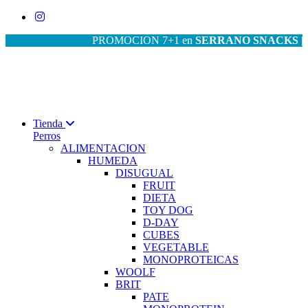
PROMOCION 7+1 en
SERRANO SNACKS
| PROM
Tienda
Perros
ALIMENTACION
HUMEDA
DISUGUAL
FRUIT
DIETA
TOY DOG
D-DAY
CUBES
VEGETABLE
MONOPROTEICAS
WOOLF
BRIT
PATE