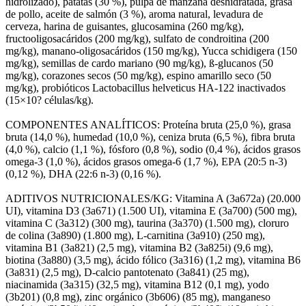
hidrolizado), patatas (30 %), pulpa de manzana deshidratada, grasa
de pollo, aceite de salmón (3 %), aroma natural, levadura de
cerveza, harina de guisantes, glucosamina (260 mg/kg),
fructooligosacáridos (200 mg/kg), sulfato de condroitina (200
mg/kg), manano-oligosacáridos (150 mg/kg), Yucca schidigera (150
mg/kg), semillas de cardo mariano (90 mg/kg), ß-glucanos (50
mg/kg), corazones secos (50 mg/kg), espino amarillo seco (50
mg/kg), probióticos Lactobacillus helveticus HA-122 inactivados
(15×10? células/kg).
COMPONENTES ANALÍTICOS: Proteína bruta (25,0 %), grasa
bruta (14,0 %), humedad (10,0 %), ceniza bruta (6,5 %), fibra bruta
(4,0 %), calcio (1,1 %), fósforo (0,8 %), sodio (0,4 %), ácidos grasos
omega-3 (1,0 %), ácidos grasos omega-6 (1,7 %), EPA (20:5 n-3)
(0,12 %), DHA (22:6 n-3) (0,16 %).
ADITIVOS NUTRICIONALES/KG: Vitamina A (3a672a) (20.000
UI), vitamina D3 (3a671) (1.500 UI), vitamina E (3a700) (500 mg),
vitamina C (3a312) (300 mg), taurina (3a370) (1.500 mg), cloruro
de colina (3a890) (1.800 mg), L-carnitina (3a910) (250 mg),
vitamina B1 (3a821) (2,5 mg), vitamina B2 (3a825i) (9,6 mg),
biotina (3a880) (3,5 mg), ácido fólico (3a316) (1,2 mg), vitamina B6
(3a831) (2,5 mg), D-calcio pantotenato (3a841) (25 mg),
niacinamida (3a315) (32,5 mg), vitamina B12 (0,1 mg), yodo
(3b201) (0,8 mg), zinc orgánico (3b606) (85 mg), manganeso