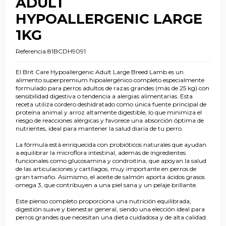
ADULT
HYPOALLERGENIC LARGE
1KG
Referencia
81BCDH9091
El Brit Care Hypoallergenic Adult Large Breed Lamb es un
alimento superpremium hipoalergénico completo especialmente
formulado para perros adultos de razas grandes (más de 25 kg) con
sensibilidad digestiva o tendencia a alergias alimentarias. Esta
receta utiliza cordero deshidratado como única fuente principal de
proteína animal y arroz altamente digestible, lo que minimiza el
riesgo de reacciones alérgicas y favorece una absorción óptima de
nutrientes, ideal para mantener la salud diaria de tu perro.
La fórmula está enriquecida con probióticos naturales que ayudan
a equilibrar la microflora intestinal, además de ingredientes
funcionales como glucosamina y condroitina, que apoyan la salud
de las articulaciones y cartílagos, muy importante en perros de
gran tamaño. Asimismo, el aceite de salmón aporta ácidos grasos
omega 3, que contribuyen a una piel sana y un pelaje brillante.
Este pienso completo proporciona una nutrición equilibrada,
digestión suave y bienestar general, siendo una elección ideal para
perros grandes que necesitan una dieta cuidadosa y de alta calidad.