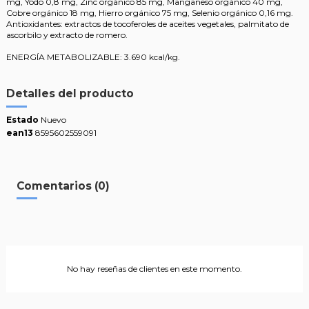
mg, Yodo 0,8 mg, Zinc orgánico 85 mg, Manganeso orgánico 40 mg,
Cobre orgánico 18 mg, Hierro orgánico 75 mg, Selenio orgánico 0,16 mg.
Antioxidantes: extractos de tocoferoles de aceites vegetales, palmitato de
ascorbilo y extracto de romero.
ENERGÍA METABOLIZABLE: 3.690 kcal/kg.
Detalles del producto
Estado
Nuevo
ean13
8595602559091
Comentarios (0)
No hay reseñas de clientes en este momento.