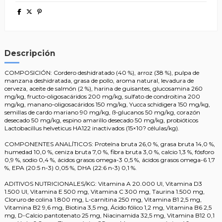
Descripción
COMPOSICIÓN: Cordero deshidratado (40 %), arroz (38 %), pulpa de
manzana deshidratada, grasa de pollo, aroma natural, levadura de
cerveza, aceite de salmón (2 %), harina de guisantes, glucosamina 260
mg/kg, fructo-oligosacáridos 200 mg/kg, sulfato de condroitina 200
mg/kg, manano-oligosacáridos 150 mg/kg, Yucca schidigera 150 mg/kg,
semillas de cardo mariano 90 mg/kg, ß-glucanos 50 mg/kg, corazón
desecado 50 mg/kg, espino amarillo desecado 50 mg/kg, probióticos
Lactobacillus helveticus HA122 inactivados (15×10? células/kg).
COMPONENTES ANALÍTICOS: Proteína bruta 26,0 %, grasa bruta 14,0 %,
humedad 10,0 %, ceniza bruta 7,0 %, fibra bruta 3,0 %, calcio 1,3 %, fósforo
0,9 %, sodio 0,4 %, ácidos grasos omega-3 0,5 %, ácidos grasos omega-6 1,7
%, EPA (20:5 n-3) 0,05 %, DHA (22:6 n-3) 0,1 %.
ADITIVOS NUTRICIONALES/KG: Vitamina A 20.000 UI, Vitamina D3
1.500 UI, Vitamina E 500 mg, Vitamina C 300 mg, Taurina 1.500 mg,
Cloruro de colina 1.800 mg, L-carnitina 250 mg, Vitamina B1 2,5 mg,
Vitamina B2 9,6 mg, Biotina 3,5 mg, Ácido fólico 1,2 mg, Vitamina B6 2,5
mg, D-Calcio pantotenato 25 mg, Niacinamida 32,5 mg, Vitamina B12 0,1