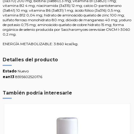
(3a370) 200 mg; biotina (3a880) 3 mg; vitamina B1 (3a821) 1 mg;
vitamina B2 4 mg; niacinamida (3a315) 12 mg; calcio D-pantotenano
(3a841) 10 mg; vitamina B6 (3a831) 1 mg; ácido fólico (3a316) 0,5 mg;
vitamina B12 0,04 mg; hidrato de aminoácido quelato de zinc 100 mg;
sulfato ferroso monohidrato 80 mg; dióxido de manganeso 40 mg; yoduro
de potasio 0,75 mg; aminoácido quelato de cobre hidrato 15 mg; forma
orgánica de selenio producida por Saccharomyces cerevisiae CNCM I-3060
0,2 mg.
ENERGÍA METABOLIZABLE: 3.860 kcal/kg.
Detalles del producto
Estado
Nuevo
ean13
8595602520176
También podría interesarle