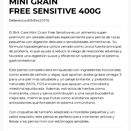
MINI GRAIN
FREE SENSITIVE 400G
Referencia
81MN420176
El Brit Care Mini Grain Free Sensitive es un alimento super-
premium sin cereales diseñado especialmente para perros de razas
pequeñas con digestión delicada o sensibilidades alimentarias. Su
fórmula hipoalergénica utiliza venado como única fuente principal
de proteína, lo que ayuda a reducir el riesgo de reacciones adversas y
favorece una digestión suave y eficiente sin sobrecargar el sistema
gastrointestinal.
Este pienso completo está enriquecido con ingredientes funcionales
como aceite de salmón y algas, que aportan ácidos grasos omega-3
para una piel más saludable y un pelaje brillante, y prebióticos
naturales (MOS, FOS e inulina) que apoyan una microbiota
intestinal equilibrada. Además, extractos de hierbas como
manzanilla, clavo y salvia contribuyen a una salud bucodental
mejorada, mientras que frutas como arándanos aportan
antioxidantes que fortalecen el sistema inmunitario.
Con croquetas de tamaño adaptado a mordidas pequeñas y un
sabor exquisito, este pienso es perfecto para mantener activos y
felices a los perros mini con estómagos sensibles.