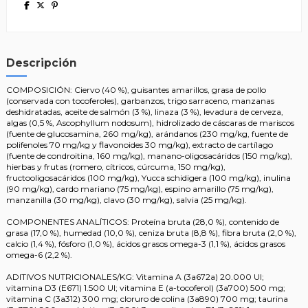
Descripción
COMPOSICIÓN: Ciervo (40 %), guisantes amarillos, grasa de pollo
(conservada con tocoferoles), garbanzos, trigo sarraceno, manzanas
deshidratadas, aceite de salmón (3 %), linaza (3 %), levadura de cerveza,
algas (0,5 %, Ascophyllum nodosum), hidrolizado de cáscaras de mariscos
(fuente de glucosamina, 260 mg/kg), arándanos (230 mg/kg, fuente de
polifenoles 70 mg/kg y flavonoides 30 mg/kg), extracto de cartílago
(fuente de condroitina, 160 mg/kg), manano-oligosacáridos (150 mg/kg),
hierbas y frutas (romero, cítricos, cúrcuma, 150 mg/kg),
fructooligosacáridos (100 mg/kg), Yucca schidigera (100 mg/kg), inulina
(90 mg/kg), cardo mariano (75 mg/kg), espino amarillo (75 mg/kg),
manzanilla (30 mg/kg), clavo (30 mg/kg), salvia (25 mg/kg).
COMPONENTES ANALÍTICOS: Proteína bruta (28,0 %), contenido de
grasa (17,0 %), humedad (10,0 %), ceniza bruta (8,8 %), fibra bruta (2,0 %),
calcio (1,4 %), fósforo (1,0 %), ácidos grasos omega-3 (1,1 %), ácidos grasos
omega-6 (2,2 %).
ADITIVOS NUTRICIONALES/KG: Vitamina A (3a672a) 20.000 UI;
vitamina D3 (E671) 1.500 UI; vitamina E (a-tocoferol) (3a700) 500 mg;
vitamina C (3a312) 300 mg; cloruro de colina (3a890) 700 mg; taurina