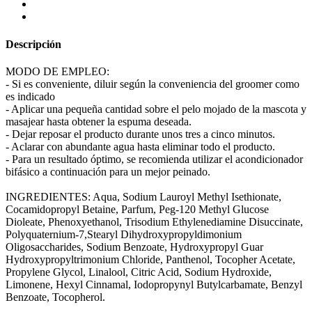
Descripción
MODO DE EMPLEO:
- Si es conveniente, diluir según la conveniencia del groomer como
es indicado
- Aplicar una pequeña cantidad sobre el pelo mojado de la mascota y
masajear hasta obtener la espuma deseada.
- Dejar reposar el producto durante unos tres a cinco minutos.
- Aclarar con abundante agua hasta eliminar todo el producto.
- Para un resultado óptimo, se recomienda utilizar el acondicionador
bifásico a continuación para un mejor peinado.
INGREDIENTES: Aqua, Sodium Lauroyl Methyl Isethionate,
Cocamidopropyl Betaine, Parfum, Peg-120 Methyl Glucose
Dioleate, Phenoxyethanol, Trisodium Ethylenediamine Disuccinate,
Polyquaternium-7,Stearyl Dihydroxypropyldimonium
Oligosaccharides, Sodium Benzoate, Hydroxypropyl Guar
Hydroxypropyltrimonium Chloride, Panthenol, Tocopher Acetate,
Propylene Glycol, Linalool, Citric Acid, Sodium Hydroxide,
Limonene, Hexyl Cinnamal, Iodopropynyl Butylcarbamate, Benzyl
Benzoate, Tocopherol.