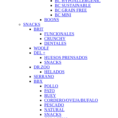
BC HYPOALLERGENIC
BC SUSTAINABLE
BC GRAIN FREE
BC MINI
BOONS
SNACKS
BRIT
FUNCIONALES
CRUNCHY
DENTALES
WOOLF
DEL +
HUESOS PRENSADOS
SNACKS
DR.ZOO
HELADOS
SERRANO
BBX
POLLO
PATO
BUEY
CORDERO/OVEJA/BUFALO
PESCADO
NATURAL
SNACKS