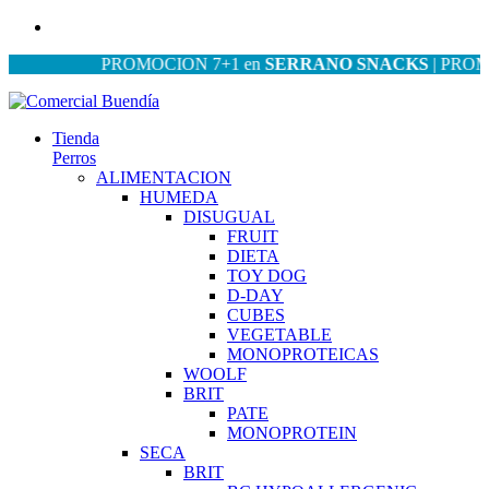
PROMOCION 7+1 en
SERRANO SNACKS
| PROMOCIO
Tienda
Perros
ALIMENTACION
HUMEDA
DISUGUAL
FRUIT
DIETA
TOY DOG
D-DAY
CUBES
VEGETABLE
MONOPROTEICAS
WOOLF
BRIT
PATE
MONOPROTEIN
SECA
BRIT