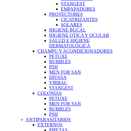
STANGEST
EMPAPADORES
PROTECTORES
CICATRIZANTES
SOLARES
HIGIENE BUCAL
HIGIENE OTICA Y OCULAR
SALUD E HIGIENE
DERMATOLÓGICA
CHAMPU Y ACONDICIONADORES
PETUXE
BUBBLES
PSH
MEN FOR SAN
DIVASA
VIRBAC
STANGEST
COLONIAS
PETUXE
MEN FOR SAN
BUBBLES
PSH
ANTIPARASITARIOS
EXTERNOS
PIPETAS