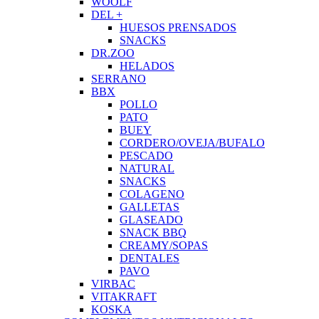
WOOLF
DEL +
HUESOS PRENSADOS
SNACKS
DR.ZOO
HELADOS
SERRANO
BBX
POLLO
PATO
BUEY
CORDERO/OVEJA/BUFALO
PESCADO
NATURAL
SNACKS
COLAGENO
GALLETAS
GLASEADO
SNACK BBQ
CREAMY/SOPAS
DENTALES
PAVO
VIRBAC
VITAKRAFT
KOSKA