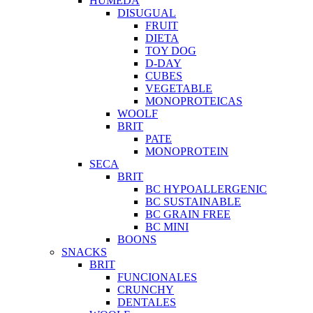
HUMEDA
DISUGUAL
FRUIT
DIETA
TOY DOG
D-DAY
CUBES
VEGETABLE
MONOPROTEICAS
WOOLF
BRIT
PATE
MONOPROTEIN
SECA
BRIT
BC HYPOALLERGENIC
BC SUSTAINABLE
BC GRAIN FREE
BC MINI
BOONS
SNACKS
BRIT
FUNCIONALES
CRUNCHY
DENTALES