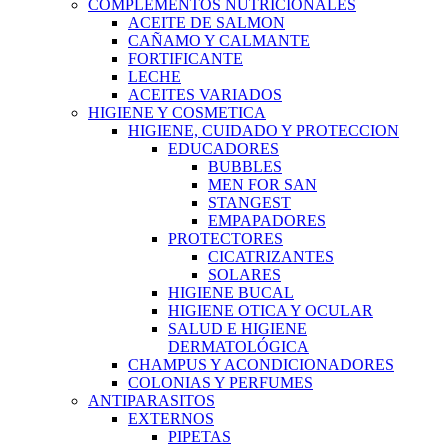
COMPLEMENTOS NUTRICIONALES
ACEITE DE SALMON
CAÑAMO Y CALMANTE
FORTIFICANTE
LECHE
ACEITES VARIADOS
HIGIENE Y COSMETICA
HIGIENE, CUIDADO Y PROTECCION
EDUCADORES
BUBBLES
MEN FOR SAN
STANGEST
EMPAPADORES
PROTECTORES
CICATRIZANTES
SOLARES
HIGIENE BUCAL
HIGIENE OTICA Y OCULAR
SALUD E HIGIENE
DERMATOLÓGICA
CHAMPUS Y ACONDICIONADORES
COLONIAS Y PERFUMES
ANTIPARASITOS
EXTERNOS
PIPETAS