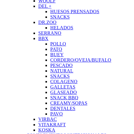
WOOLF
DEL +
HUESOS PRENSADOS
SNACKS
DR.ZOO
HELADOS
SERRANO
BBX
POLLO
PATO
BUEY
CORDERO/OVEJA/BUFALO
PESCADO
NATURAL
SNACKS
COLAGENO
GALLETAS
GLASEADO
SNACK BBQ
CREAMY/SOPAS
DENTALES
PAVO
VIRBAC
VITAKRAFT
KOSKA