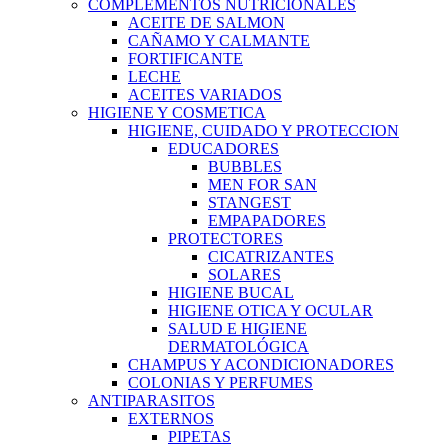
COMPLEMENTOS NUTRICIONALES
ACEITE DE SALMON
CAÑAMO Y CALMANTE
FORTIFICANTE
LECHE
ACEITES VARIADOS
HIGIENE Y COSMETICA
HIGIENE, CUIDADO Y PROTECCION
EDUCADORES
BUBBLES
MEN FOR SAN
STANGEST
EMPAPADORES
PROTECTORES
CICATRIZANTES
SOLARES
HIGIENE BUCAL
HIGIENE OTICA Y OCULAR
SALUD E HIGIENE
DERMATOLÓGICA
CHAMPUS Y ACONDICIONADORES
COLONIAS Y PERFUMES
ANTIPARASITOS
EXTERNOS
PIPETAS