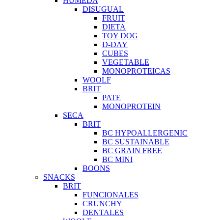
HUMEDA
DISUGUAL
FRUIT
DIETA
TOY DOG
D-DAY
CUBES
VEGETABLE
MONOPROTEICAS
WOOLF
BRIT
PATE
MONOPROTEIN
SECA
BRIT
BC HYPOALLERGENIC
BC SUSTAINABLE
BC GRAIN FREE
BC MINI
BOONS
SNACKS
BRIT
FUNCIONALES
CRUNCHY
DENTALES