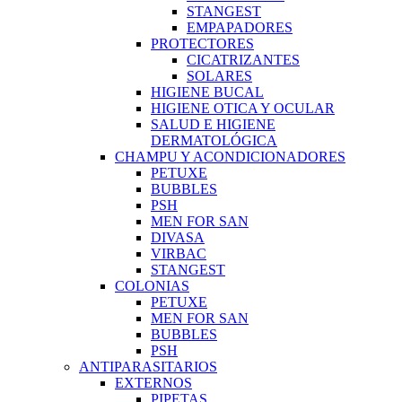
STANGEST
EMPAPADORES
PROTECTORES
CICATRIZANTES
SOLARES
HIGIENE BUCAL
HIGIENE OTICA Y OCULAR
SALUD E HIGIENE
DERMATOLÓGICA
CHAMPU Y ACONDICIONADORES
PETUXE
BUBBLES
PSH
MEN FOR SAN
DIVASA
VIRBAC
STANGEST
COLONIAS
PETUXE
MEN FOR SAN
BUBBLES
PSH
ANTIPARASITARIOS
EXTERNOS
PIPETAS