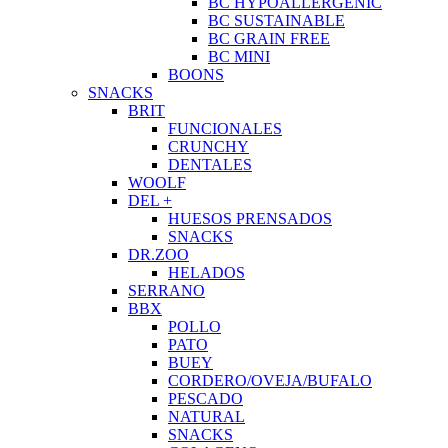
BC HYPOALLERGENIC
BC SUSTAINABLE
BC GRAIN FREE
BC MINI
BOONS
SNACKS
BRIT
FUNCIONALES
CRUNCHY
DENTALES
WOOLF
DEL +
HUESOS PRENSADOS
SNACKS
DR.ZOO
HELADOS
SERRANO
BBX
POLLO
PATO
BUEY
CORDERO/OVEJA/BUFALO
PESCADO
NATURAL
SNACKS