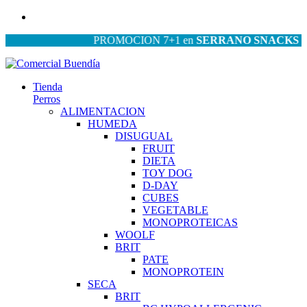
PROMOCION 7+1 en
SERRANO SNACKS
| PRO
Tienda
Perros
ALIMENTACION
HUMEDA
DISUGUAL
FRUIT
DIETA
TOY DOG
D-DAY
CUBES
VEGETABLE
MONOPROTEICAS
WOOLF
BRIT
PATE
MONOPROTEIN
SECA
BRIT