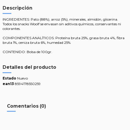
Descripción
INGREDIENTES: Pato (88%), arroz (5%), minerales, almidón, glicerina.
Todos los snacks Woolf se envasan sin aditivos químicos, conservantes ni
colorantes.
COMPONENTES ANALÍTICOS: Proteína bruta 25%, grasa bruta 4%, fibra
bruta 1%, ceniza bruta 6%, humedad 25%
CONTENIDO: Bolsa de 100gr.
Detalles del producto
Estado
Nuevo
ean13
8594178550259
Comentarios (0)