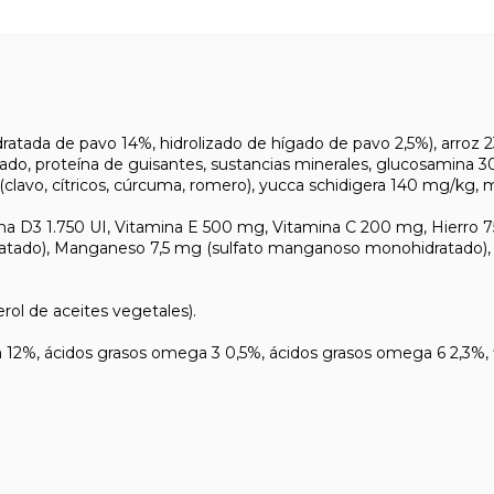
ada de pavo 14%, hidrolizado de hígado de pavo 2,5%), arroz 23
scado, proteína de guisantes, sustancias minerales, glucosamina 
clavo, cítricos, cúrcuma, romero), yucca schidigera 140 mg/kg, 
3 1.750 UI, Vitamina E 500 mg, Vitamina C 200 mg, Hierro 75 m
dratado), Manganeso 7,5 mg (sulfato manganoso monohidratado), Z
l de aceites vegetales).
 ácidos grasos omega 3 0,5%, ácidos grasos omega 6 2,3%, fibra