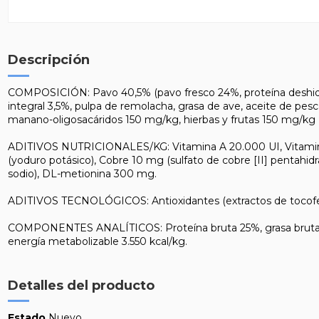
Descripción
COMPOSICIÓN: Pavo 40,5% (pavo fresco 24%, proteína deshidrat
integral 3,5%, pulpa de remolacha, grasa de ave, aceite de pe
manano-oligosacáridos 150 mg/kg, hierbas y frutas 150 mg/kg (
ADITIVOS NUTRICIONALES/KG: Vitamina A 20.000 UI, Vitamina D
(yoduro potásico), Cobre 10 mg (sulfato de cobre [II] pentahi
sodio), DL-metionina 300 mg.
ADITIVOS TECNOLÓGICOS: Antioxidantes (extractos de tocofero
COMPONENTES ANALÍTICOS: Proteína bruta 25%, grasa bruta 12%,
energía metabolizable 3.550 kcal/kg.
Detalles del producto
Estado
Nuevo