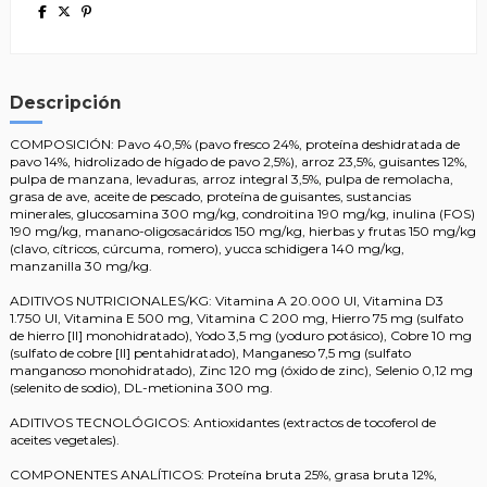
Descripción
COMPOSICIÓN: Pavo 40,5% (pavo fresco 24%, proteína deshidratada de
pavo 14%, hidrolizado de hígado de pavo 2,5%), arroz 23,5%, guisantes 12%,
pulpa de manzana, levaduras, arroz integral 3,5%, pulpa de remolacha,
grasa de ave, aceite de pescado, proteína de guisantes, sustancias
minerales, glucosamina 300 mg/kg, condroitina 190 mg/kg, inulina (FOS)
190 mg/kg, manano-oligosacáridos 150 mg/kg, hierbas y frutas 150 mg/kg
(clavo, cítricos, cúrcuma, romero), yucca schidigera 140 mg/kg,
manzanilla 30 mg/kg.
ADITIVOS NUTRICIONALES/KG: Vitamina A 20.000 UI, Vitamina D3
1.750 UI, Vitamina E 500 mg, Vitamina C 200 mg, Hierro 75 mg (sulfato
de hierro [II] monohidratado), Yodo 3,5 mg (yoduro potásico), Cobre 10 mg
(sulfato de cobre [II] pentahidratado), Manganeso 7,5 mg (sulfato
manganoso monohidratado), Zinc 120 mg (óxido de zinc), Selenio 0,12 mg
(selenito de sodio), DL-metionina 300 mg.
ADITIVOS TECNOLÓGICOS: Antioxidantes (extractos de tocoferol de
aceites vegetales).
COMPONENTES ANALÍTICOS: Proteína bruta 25%, grasa bruta 12%,