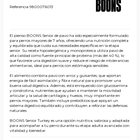
Referencia
9800076013
El pienso BOONS Senior de pavo ha sido especialmente formulado
para perros mayores de 7 años, ofreciendo una nutrición completa
y equilibrada que cuida sus necesidades específicas en la etapa
senior. Su receta hipoalergénica y monoproteica utiliza pavo de
alta calidad como fuente principal de proteína (más del 40 %), lo
que favorece una digestión suave y reduce el riesgo de intolerancias
alimentarias, ideal para perros con estómagos sensibles.
El alimento combina pavo con arroz y guisantes, que aportan
energía de fácil asimilación y fibra natural para promover una
buena salud digestiva. Además, está enriquecido con glucosamina
y condroitina, nutrientes que ayudan a mantener la movilidad
articular y la salud de cartílagos y huesos, muy importante en
perros mayores. También incluye prebióticos que apoyan un
sistema digestivo equilibrado y contribuyen a reforzar las defensas
naturales.
BOONS Senior Turkey es una opción nutritiva, sabrosa y adaptada
para acompañar a tu perro durante su etapa adulta avanzada con
vitalidad y bienestar.