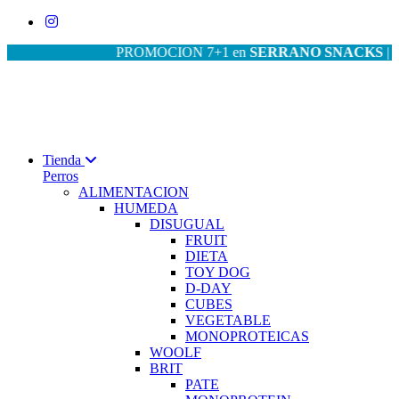
PROMOCION 7+1 en
SERRANO SNACKS
| PROM
Tienda
Perros
ALIMENTACION
HUMEDA
DISUGUAL
FRUIT
DIETA
TOY DOG
D-DAY
CUBES
VEGETABLE
MONOPROTEICAS
WOOLF
BRIT
PATE