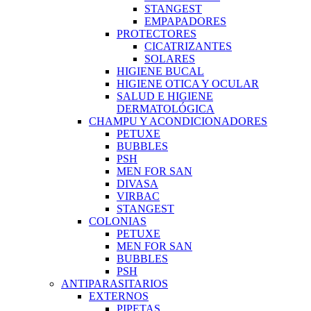
STANGEST
EMPAPADORES
PROTECTORES
CICATRIZANTES
SOLARES
HIGIENE BUCAL
HIGIENE OTICA Y OCULAR
SALUD E HIGIENE
DERMATOLÓGICA
CHAMPU Y ACONDICIONADORES
PETUXE
BUBBLES
PSH
MEN FOR SAN
DIVASA
VIRBAC
STANGEST
COLONIAS
PETUXE
MEN FOR SAN
BUBBLES
PSH
ANTIPARASITARIOS
EXTERNOS
PIPETAS