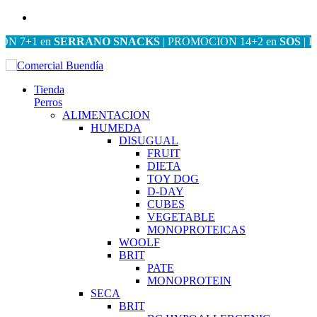
+1 en
SERRANO SNACKS
| PROMOCION 14+2 en
SOS
| PROM
Tienda
Perros
ALIMENTACION
HUMEDA
DISUGUAL
FRUIT
DIETA
TOY DOG
D-DAY
CUBES
VEGETABLE
MONOPROTEICAS
WOOLF
BRIT
PATE
MONOPROTEIN
SECA
BRIT