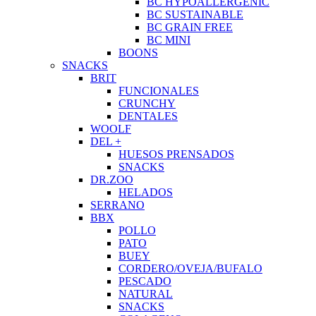
BC HYPOALLERGENIC
BC SUSTAINABLE
BC GRAIN FREE
BC MINI
BOONS
SNACKS
BRIT
FUNCIONALES
CRUNCHY
DENTALES
WOOLF
DEL +
HUESOS PRENSADOS
SNACKS
DR.ZOO
HELADOS
SERRANO
BBX
POLLO
PATO
BUEY
CORDERO/OVEJA/BUFALO
PESCADO
NATURAL
SNACKS