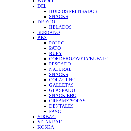
WOOLF
DEL +
HUESOS PRENSADOS
SNACKS
DR.ZOO
HELADOS
SERRANO
BBX
POLLO
PATO
BUEY
CORDERO/OVEJA/BUFALO
PESCADO
NATURAL
SNACKS
COLAGENO
GALLETAS
GLASEADO
SNACK BBQ
CREAMY/SOPAS
DENTALES
PAVO
VIRBAC
VITAKRAFT
KOSKA