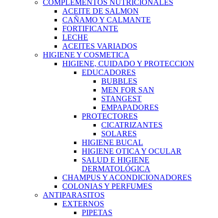
COMPLEMENTOS NUTRICIONALES
ACEITE DE SALMON
CAÑAMO Y CALMANTE
FORTIFICANTE
LECHE
ACEITES VARIADOS
HIGIENE Y COSMETICA
HIGIENE, CUIDADO Y PROTECCION
EDUCADORES
BUBBLES
MEN FOR SAN
STANGEST
EMPAPADORES
PROTECTORES
CICATRIZANTES
SOLARES
HIGIENE BUCAL
HIGIENE OTICA Y OCULAR
SALUD E HIGIENE
DERMATOLÓGICA
CHAMPUS Y ACONDICIONADORES
COLONIAS Y PERFUMES
ANTIPARASITOS
EXTERNOS
PIPETAS