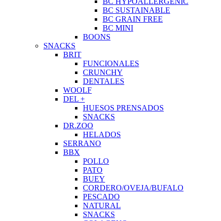
BC HYPOALLERGENIC
BC SUSTAINABLE
BC GRAIN FREE
BC MINI
BOONS
SNACKS
BRIT
FUNCIONALES
CRUNCHY
DENTALES
WOOLF
DEL +
HUESOS PRENSADOS
SNACKS
DR.ZOO
HELADOS
SERRANO
BBX
POLLO
PATO
BUEY
CORDERO/OVEJA/BUFALO
PESCADO
NATURAL
SNACKS