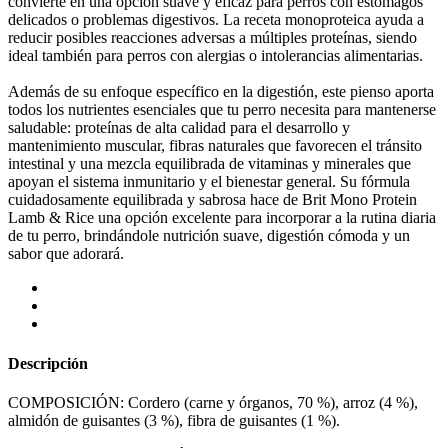
convierte en una opción suave y eficaz para perros con estómagos
delicados o problemas digestivos. La receta monoproteica ayuda a
reducir posibles reacciones adversas a múltiples proteínas, siendo
ideal también para perros con alergias o intolerancias alimentarias.
Además de su enfoque específico en la digestión, este pienso aporta
todos los nutrientes esenciales que tu perro necesita para mantenerse
saludable: proteínas de alta calidad para el desarrollo y
mantenimiento muscular, fibras naturales que favorecen el tránsito
intestinal y una mezcla equilibrada de vitaminas y minerales que
apoyan el sistema inmunitario y el bienestar general. Su fórmula
cuidadosamente equilibrada y sabrosa hace de Brit Mono Protein
Lamb & Rice una opción excelente para incorporar a la rutina diaria
de tu perro, brindándole nutrición suave, digestión cómoda y un
sabor que adorará.
Descripción
COMPOSICIÓN: Cordero (carne y órganos, 70 %), arroz (4 %),
almidón de guisantes (3 %), fibra de guisantes (1 %).