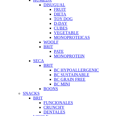
HUMEDA
DISUGUAL
FRUIT
DIETA
TOY DOG
D-DAY
CUBES
VEGETABLE
MONOPROTEICAS
WOOLF
BRIT
PATE
MONOPROTEIN
SECA
BRIT
BC HYPOALLERGENIC
BC SUSTAINABLE
BC GRAIN FREE
BC MINI
BOONS
SNACKS
BRIT
FUNCIONALES
CRUNCHY
DENTALES