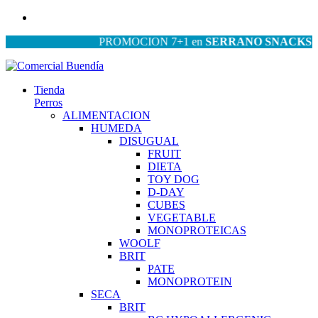
PROMOCION 7+1 en
SERRANO SNACKS
| PRO
Tienda
Perros
ALIMENTACION
HUMEDA
DISUGUAL
FRUIT
DIETA
TOY DOG
D-DAY
CUBES
VEGETABLE
MONOPROTEICAS
WOOLF
BRIT
PATE
MONOPROTEIN
SECA
BRIT