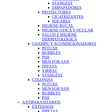
STANGEST
EMPAPADORES
PROTECTORES
CICATRIZANTES
SOLARES
HIGIENE BUCAL
HIGIENE OTICA Y OCULAR
SALUD E HIGIENE
DERMATOLÓGICA
CHAMPU Y ACONDICIONADORES
PETUXE
BUBBLES
PSH
MEN FOR SAN
DIVASA
VIRBAC
STANGEST
COLONIAS
PETUXE
MEN FOR SAN
BUBBLES
PSH
ANTIPARASITARIOS
EXTERNOS
PIPETAS