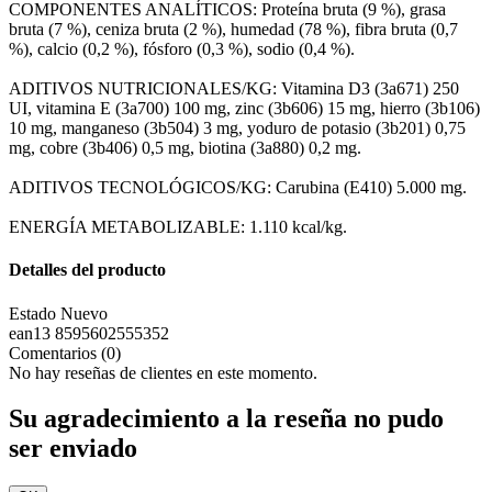
COMPONENTES ANALÍTICOS: Proteína bruta (9 %), grasa
bruta (7 %), ceniza bruta (2 %), humedad (78 %), fibra bruta (0,7
%), calcio (0,2 %), fósforo (0,3 %), sodio (0,4 %).
ADITIVOS NUTRICIONALES/KG: Vitamina D3 (3a671) 250
UI, vitamina E (3a700) 100 mg, zinc (3b606) 15 mg, hierro (3b106)
10 mg, manganeso (3b504) 3 mg, yoduro de potasio (3b201) 0,75
mg, cobre (3b406) 0,5 mg, biotina (3a880) 0,2 mg.
ADITIVOS TECNOLÓGICOS/KG: Carubina (E410) 5.000 mg.
ENERGÍA METABOLIZABLE: 1.110 kcal/kg.
Detalles del producto
Estado
Nuevo
ean13
8595602555352
Comentarios (0)
No hay reseñas de clientes en este momento.
Su agradecimiento a la reseña no pudo
ser enviado