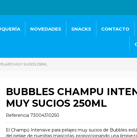
UQUERÍA
NOVEDADES
SNACKS
CONTACTO
ELAJES MUY SUCIOS 250ML
BUBBLES CHAMPU INTEN
MUY SUCIOS 250ML
Referencia
73004310250
El Champú Intensive para pelajes muy sucios de Bubbles está
del pelaje de nuestras mascotas, proporcionando una limpieza