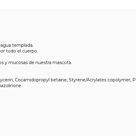
 agua templada.
por todo el cuerpo.
jos y mucosas de nuestra mascota.
lycerin, Cocamidopropyl betaine, Styrene/Acrylates copolymer, P
iazolinone.