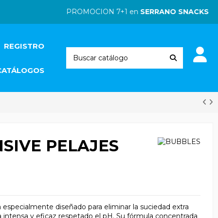
PROMOCION 7+1 en
SERRANO SNACKS
| PR
REGISTRO
CATÁLOGOS
SIVE PELAJES
 especialmente diseñado para eliminar la suciedad extra
 intensa y eficaz respetado el pH. Su fórmula concentrada