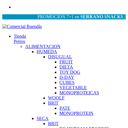
PROMOCION 7+1 en
SERRANO SNACKS
| PROM
Tienda
Perros
ALIMENTACION
HUMEDA
DISUGUAL
FRUIT
DIETA
TOY DOG
D-DAY
CUBES
VEGETABLE
MONOPROTEICAS
WOOLF
BRIT
PATE
MONOPROTEIN
SECA
BRIT