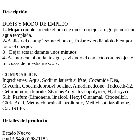
Descripción
DOSIS Y MODO DE EMPLEO
1- Mojar completamente el pelo de nuestro mejor amigo peludo con
agua templada.
2- Aplicar el champú sobre el pelo y frotar extendiéndolo bien por
todo el cuerpo.
3 - Dejar actuar durante unos minutos.
4- Aclarar con abundante agua, evitando el contacto con los ojos y
mucosas de nuestra mascota.
COMPOSICIÓN
Ingredientes: Aqua, Sodium laureth sulfate, Cocamide Dea,
Glycerin, Cocamidopropyl betaine, Amodimeticone, Trideceth-12,
Cetrimonium chloride, Styrene/Acrylates copolymer, Hydroyzed
Silk, Parfum (Limonene, linalool, Hexyl Cinnamal, Citronellol),
Citric Acid, Methylchloroisothiazolinone, Methylisothiazolinone,
C.I. 19140.
Detalles del producto
Estado
Nuevo
ean13
8436529821185