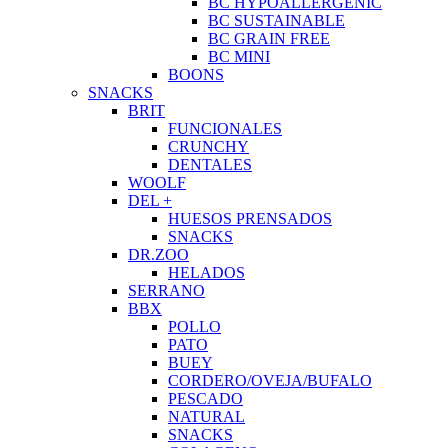
BC HYPOALLERGENIC
BC SUSTAINABLE
BC GRAIN FREE
BC MINI
BOONS
SNACKS
BRIT
FUNCIONALES
CRUNCHY
DENTALES
WOOLF
DEL +
HUESOS PRENSADOS
SNACKS
DR.ZOO
HELADOS
SERRANO
BBX
POLLO
PATO
BUEY
CORDERO/OVEJA/BUFALO
PESCADO
NATURAL
SNACKS