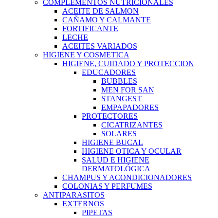
COMPLEMENTOS NUTRICIONALES
ACEITE DE SALMON
CAÑAMO Y CALMANTE
FORTIFICANTE
LECHE
ACEITES VARIADOS
HIGIENE Y COSMETICA
HIGIENE, CUIDADO Y PROTECCION
EDUCADORES
BUBBLES
MEN FOR SAN
STANGEST
EMPAPADORES
PROTECTORES
CICATRIZANTES
SOLARES
HIGIENE BUCAL
HIGIENE OTICA Y OCULAR
SALUD E HIGIENE
DERMATOLÓGICA
CHAMPUS Y ACONDICIONADORES
COLONIAS Y PERFUMES
ANTIPARASITOS
EXTERNOS
PIPETAS