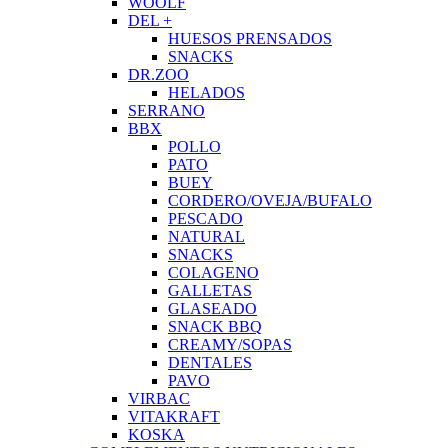
WOOLF
DEL +
HUESOS PRENSADOS
SNACKS
DR.ZOO
HELADOS
SERRANO
BBX
POLLO
PATO
BUEY
CORDERO/OVEJA/BUFALO
PESCADO
NATURAL
SNACKS
COLAGENO
GALLETAS
GLASEADO
SNACK BBQ
CREAMY/SOPAS
DENTALES
PAVO
VIRBAC
VITAKRAFT
KOSKA