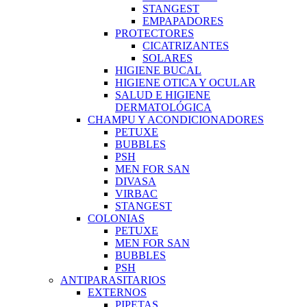
STANGEST
EMPAPADORES
PROTECTORES
CICATRIZANTES
SOLARES
HIGIENE BUCAL
HIGIENE OTICA Y OCULAR
SALUD E HIGIENE
DERMATOLÓGICA
CHAMPU Y ACONDICIONADORES
PETUXE
BUBBLES
PSH
MEN FOR SAN
DIVASA
VIRBAC
STANGEST
COLONIAS
PETUXE
MEN FOR SAN
BUBBLES
PSH
ANTIPARASITARIOS
EXTERNOS
PIPETAS