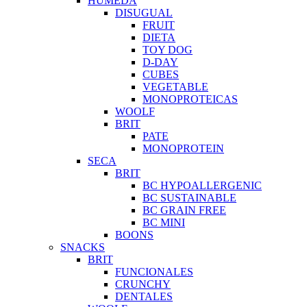
HUMEDA
DISUGUAL
FRUIT
DIETA
TOY DOG
D-DAY
CUBES
VEGETABLE
MONOPROTEICAS
WOOLF
BRIT
PATE
MONOPROTEIN
SECA
BRIT
BC HYPOALLERGENIC
BC SUSTAINABLE
BC GRAIN FREE
BC MINI
BOONS
SNACKS
BRIT
FUNCIONALES
CRUNCHY
DENTALES